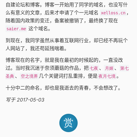
自建论坛和博客。博客一开始用了同学的域名，也没写什
么有意义的文章，后来才申请了个一元域名
，
xelloss.cn
随着国内政策的变迁，备案被撤销了，最终换了现在
这个域名。
saier.me
到现在，我同学虽然从事着互联网行业，却已经不再玩个
人网站了，我还苟延残喘着。
博客现在的名字，就是我在最初的时候起的，一直没改
过。当时我沉迷于奈须蘑菇的作品，把
、
、
七夜
月姬
第七
、
几个关键词打乱重排，便是
。
圣典
空之境界
夜月七境
十分中二的命名，却也是我逝去的青春，不会想改了。
写于 2017-05-03
赏