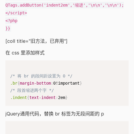
QTags.addButton('indent2em','缩进','\n\n','\n\n');

</script>

<?php

[coll title="旧方法，已弃用"]
在 css 里添加样式
/* 将 br 的段间距设置为 0 */
.br
{
margin-bottom
:
0!important
}
/* 段首缩进两个字 */
.indent
{
text-indent
:
2em
}
jQuery通用代码，替换 br 标签为无段间距的 p