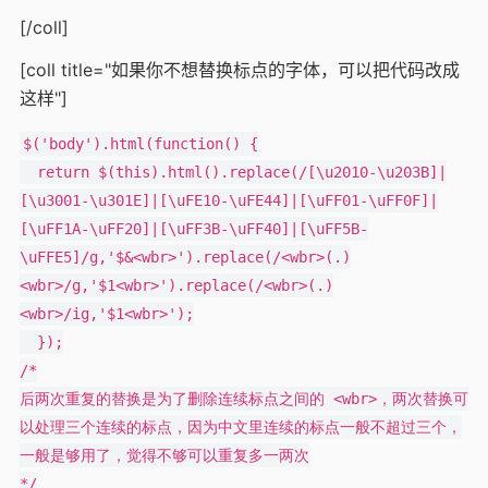
[/coll]
[coll title="如果你不想替换标点的字体，可以把代码改成
这样"]
$('body').html(function() {

  return $(this).html().replace(/[\u2010-\u203B]|
[\u3001-\u301E]|[\uFE10-\uFE44]|[\uFF01-\uFF0F]|
[\uFF1A-\uFF20]|[\uFF3B-\uFF40]|[\uFF5B-
\uFFE5]/g,'$&<wbr>').replace(/<wbr>(.)
<wbr>/g,'$1<wbr>').replace(/<wbr>(.)
<wbr>/ig,'$1<wbr>');

  });

/*

后两次重复的替换是为了删除连续标点之间的 <wbr>，两次替换可
以处理三个连续的标点，因为中文里连续的标点一般不超过三个，
一般是够用了，觉得不够可以重复多一两次

*/
