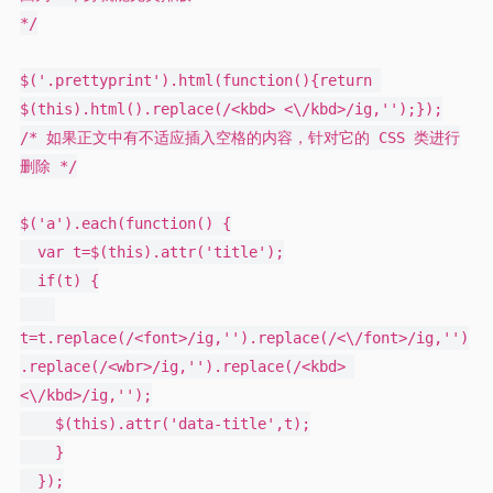
*/

$('.prettyprint').html(function(){return 
$(this).html().replace(/<kbd> <\/kbd>/ig,'');});

/* 如果正文中有不适应插入空格的内容，针对它的 CSS 类进行
删除 */

$('a').each(function() {

  var t=$(this).attr('title');

  if(t) {

t=t.replace(/<font>/ig,'').replace(/<\/font>/ig,'')
.replace(/<wbr>/ig,'').replace(/<kbd> 
<\/kbd>/ig,'');

    $(this).attr('data-title',t);

    }

  });
