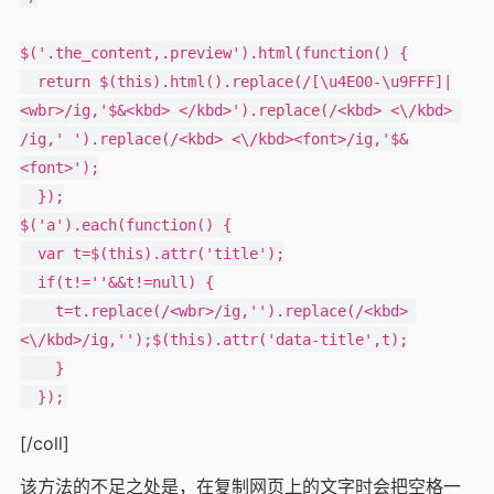
$('.the_content,.preview').html(function() {

  return $(this).html().replace(/[\u4E00-\u9FFF]|
<wbr>/ig,'$&<kbd> </kbd>').replace(/<kbd> <\/kbd> 
/ig,' ').replace(/<kbd> <\/kbd><font>/ig,'$&
<font>');

  });

$('a').each(function() {

  var t=$(this).attr('title');

  if(t!=''&&t!=null) {

    t=t.replace(/<wbr>/ig,'').replace(/<kbd> 
<\/kbd>/ig,'');$(this).attr('data-title',t);

    }

[/coll]
该方法的不足之处是，在复制网页上的文字时会把空格一