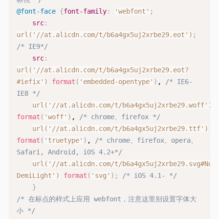
@font-face
{
font-family
:
'webfont'
;
src
:
url('//at.alicdn.com/t/b6a4gx5uj2xrbe29.eot')
;
/* IE9*/
src
:
url('//at.alicdn.com/t/b6a4gx5uj2xrbe29.eot?
#iefix')
format
(
'embedded-opentype'
)
, 
/* IE6-
IE8 */
url('//at.alicdn.com/t/b6a4gx5uj2xrbe29.woff')
format
(
'woff'
)
, 
/* chrome、firefox */
url('//at.alicdn.com/t/b6a4gx5uj2xrbe29.ttf')
format
(
'truetype'
)
, 
/* chrome、firefox、opera、
Safari, Android, iOS 4.2+*/
url('//at.alicdn.com/t/b6a4gx5uj2xrbe29.svg#Not
DemiLight')
format
(
'svg'
)
;
/* iOS 4.1- */
}
/* 在标点的样式上应用 webfont，注意这里别设置字体大
小 */