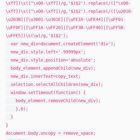
\xff])\s([^\x00-\xff])/g,'$1$2').replace(/([^\x00-
\xff])\s([^\x00-\xff])/g,'$1$2').replace(/([\u2010-
\u203B]|[\u3001-\u301E]|[\uFE10-\uFE44]|[\uFF01-
\uFF0F]|[\uFF1A-\uFF20]|[\uFF3B-\uFF40]|[\uFF5B-
\uFFE5])\s(\w)/g,'$1$2');

  var new_div=document.createElement('div');

  new_div.style.left='-99999px';

  new_div.style.position='absolute';

  body_element.appendChild(new_div);

  new_div.innerText=copy_text;

  selection.selectAllChildren(new_div);

  window.setTimeout(function() {

    body_element.removeChild(new_div);

    },0);

  }

}

document.body.oncopy = remove_space;
