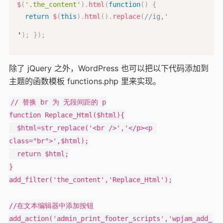
$
(
'.the_content'
)
.
html
(
function
(
)
{
return
$
(
this
)
.
html
(
)
.
replace
(
//ig,'
'
)
;
}
)
;
除了 jQuery 之外，WordPress 也可以把以下代码添加到
主题的函数模板 functions.php 里来实现。
// 替换 br 为 无段间距的 p

function Replace_Html($html){

  $html=str_replace('<br />','</p><p 
class="br">',$html);

  return $html;

}

add_filter('the_content','Replace_Html');

//在文本编辑器中添加按钮

add_action('admin_print_footer_scripts','wpjam_add_