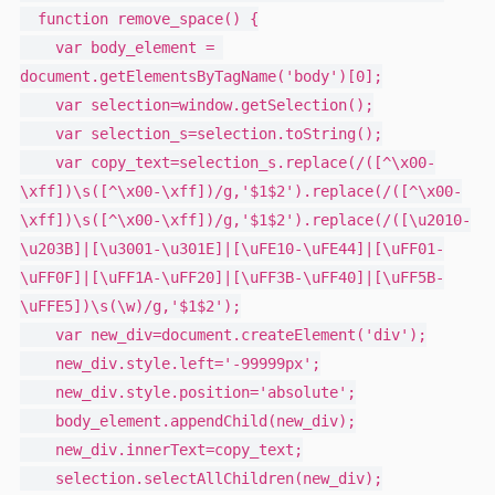
  function remove_space() {

    var body_element = 
document.getElementsByTagName('body')[0];

    var selection=window.getSelection();

    var selection_s=selection.toString();

    var copy_text=selection_s.replace(/([^\x00-
\xff])\s([^\x00-\xff])/g,'$1$2').replace(/([^\x00-
\xff])\s([^\x00-\xff])/g,'$1$2').replace(/([\u2010-
\u203B]|[\u3001-\u301E]|[\uFE10-\uFE44]|[\uFF01-
\uFF0F]|[\uFF1A-\uFF20]|[\uFF3B-\uFF40]|[\uFF5B-
\uFFE5])\s(\w)/g,'$1$2');

    var new_div=document.createElement('div');

    new_div.style.left='-99999px';

    new_div.style.position='absolute';

    body_element.appendChild(new_div);

    new_div.innerText=copy_text;

    selection.selectAllChildren(new_div);
