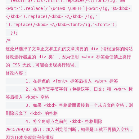
  return $(this).html().replace(/<\/font>/ig,'$&
<wbr>').replace(/[\u4E00-\u9FFF]|<wbr>/ig,'$&<kbd> 
</kbd>').replace(/<kbd> <\/kbd> /ig,' 
').replace(/<kbd> <\/kbd><font>/ig,'<font>');

  });

/*

这处只选择了文章正文和主页的文章摘要的 div（请根据你的网站
修改选择器里的 div 类），因为使用 <wbr> 标签会使禁止换行
的 CSS 无效，可能会出现换行错误。

修改内容：

	1. 在标点的 <font> 标签后插入 <wbr> 标签

	2. 在所有宽字节字符（包括汉字、日文）和 <wbr> 标
签后插入 <kbd> 空格

	3. 如果 <kbd> 空格后面紧接着一个未嵌套的空格，则
删除嵌套了 <kbd> 的空格

	4. 将全角标点之前的 <kbd> 空格删除

2015/09/02 修订：加入浏览器判断，如果是IE就不再插入空格，
因为IE本身就能完美排版
