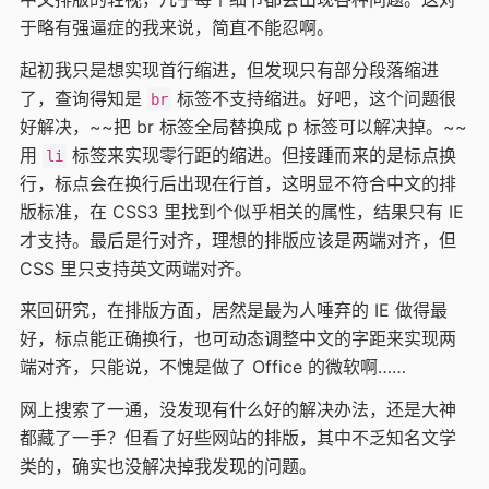
于略有强逼症的我来说，简直不能忍啊。
起初我只是想实现首行缩进，但发现只有部分段落缩进
了，查询得知是
标签不支持缩进。好吧，这个问题很
br
好解决，~~把 br 标签全局替换成 p 标签可以解决掉。~~
用
标签来实现零行距的缩进。但接踵而来的是标点换
li
行，标点会在换行后出现在行首，这明显不符合中文的排
版标准，在 CSS3 里找到个似乎相关的属性，结果只有 IE
才支持。最后是行对齐，理想的排版应该是两端对齐，但
CSS 里只支持英文两端对齐。
来回研究，在排版方面，居然是最为人唾弃的 IE 做得最
好，标点能正确换行，也可动态调整中文的字距来实现两
端对齐，只能说，不愧是做了 Office 的微软啊……
网上搜索了一通，没发现有什么好的解决办法，还是大神
都藏了一手？但看了好些网站的排版，其中不乏知名文学
类的，确实也没解决掉我发现的问题。