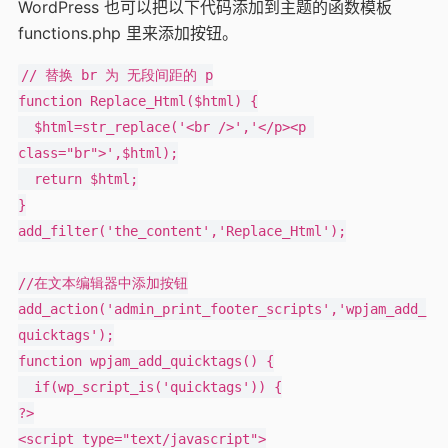
WordPress 也可以把以下代码添加到主题的函数模板
functions.php 里来添加按钮。
// 替换 br 为 无段间距的 p

function Replace_Html($html) {

  $html=str_replace('<br />','</p><p 
class="br">',$html);

  return $html;

}

add_filter('the_content','Replace_Html');

//在文本编辑器中添加按钮

add_action('admin_print_footer_scripts','wpjam_add_
quicktags');

function wpjam_add_quicktags() {

  if(wp_script_is('quicktags')) {

?>

<script type="text/javascript">
