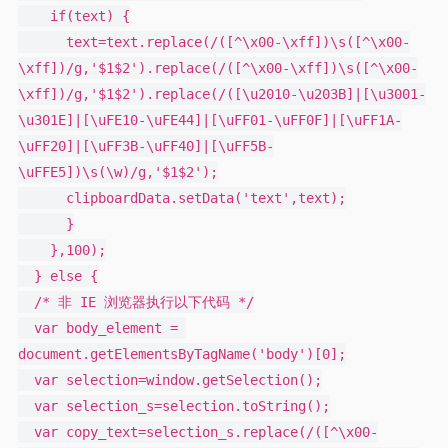
    if(text) {

      text=text.replace(/([^\x00-\xff])\s([^\x00-
\xff])/g,'$1$2').replace(/([^\x00-\xff])\s([^\x00-
\xff])/g,'$1$2').replace(/([\u2010-\u203B]|[\u3001-
\u301E]|[\uFE10-\uFE44]|[\uFF01-\uFF0F]|[\uFF1A-
\uFF20]|[\uFF3B-\uFF40]|[\uFF5B-
\uFFE5])\s(\w)/g,'$1$2');

      clipboardData.setData('text',text);

      }

    },100);

  } else {

  /* 非 IE 浏览器执行以下代码 */

  var body_element = 
document.getElementsByTagName('body')[0];

  var selection=window.getSelection();

  var selection_s=selection.toString();

  var copy_text=selection_s.replace(/([^\x00-