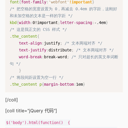
font
{
font-family
:
'webfont'
!important
}
/* 把空格的宽度设置为 0，再减去 0.4em 的字距，这刚好
和未加空格的文本是一样的字距 */
kbd
{
width
:
0!important
;
letter-spacing
:
-.4em
}
/* 这是我正文的 CSS 样式 */
.the_content
{
text-align
:
justify
;
/* 文本两端对齐 */
text-justify
:
distribute
;
/* 文本两端对齐 */
word-break
:
break-word
;
/* 只对超长的英文单词断
句 */
}
/* 将段间距设置为空一行 */
.the_content p
{
margin-bottom
:
1em
}
[/coll]
[coll title="jQuery 代码"]
$('body').html(function()  {
