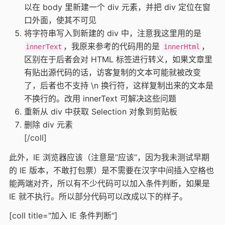
以在 body 里新建一个 div 元素，并把 div 定位在窗
口外面，使其不可见
将字符串写入到新建的 div 中，注意我这里用的是
，我原来参考的代码用的是
，
innerText
innerHtml
区别在于后者会对 HTML 标签进行转义，如果文章里
有贴出源代码的话，访客复制的文本可能就被改变
了，后者也不支持 \n 换行符，这样复制出来的文本是
不换行的。改用 innerText 可解决这些问题
重新从 div 中获取 Selection 对象到剪贴板
删除 div 元素
[/coll]
此外，IE 浏览器应该（注意是“应该”，因为我未测试早期
的 IE 版本，不敢打包票）是不需要在汉字中间插入空格也
能两端对齐，所以有不少代码可以加入条件判断，如果是
IE 就不执行。所以部分代码可以改成以下的样子。
[coll title="加入 IE 条件判断"]