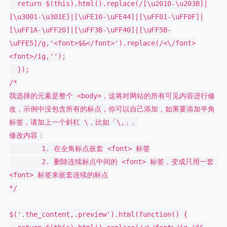
  return $(this).html().replace(/[\u2010-\u203B]|
[\u3001-\u301E]|[\uFE10-\uFE44]|[\uFF01-\uFF0F]|
[\uFF1A-\uFF20]|[\uFF3B-\uFF40]|[\uFF5B-
\uFFE5]/g,'<font>$&</font>').replace(/<\/font>
<font>/ig,'');

  });

/*

我选择的元素是整个 <body>，这将对网站的所有可见内容进行修
改，示例中没包含所有的标点，你可以自己添加，如果要添加半角
标签，请加上一个斜杠 \，比如「\,」。

修改内容：

	1. 在全角标点嵌套 <font> 标签

	2. 删除连续标点中间的 <font> 标签，变成只用一套 
<font> 标签来嵌套连续的标点

*/

$('.the_content,.preview').html(function() {
