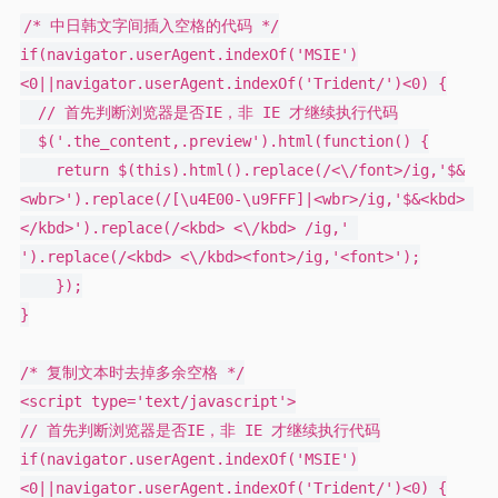
/* 中日韩文字间插入空格的代码 */

if(navigator.userAgent.indexOf('MSIE')
<0||navigator.userAgent.indexOf('Trident/')<0) {

  // 首先判断浏览器是否IE，非 IE 才继续执行代码

  $('.the_content,.preview').html(function() {

    return $(this).html().replace(/<\/font>/ig,'$&
<wbr>').replace(/[\u4E00-\u9FFF]|<wbr>/ig,'$&<kbd> 
</kbd>').replace(/<kbd> <\/kbd> /ig,' 
').replace(/<kbd> <\/kbd><font>/ig,'<font>');

    });

}

/* 复制文本时去掉多余空格 */

<script type='text/javascript'>

// 首先判断浏览器是否IE，非 IE 才继续执行代码

if(navigator.userAgent.indexOf('MSIE')
<0||navigator.userAgent.indexOf('Trident/')<0) {
