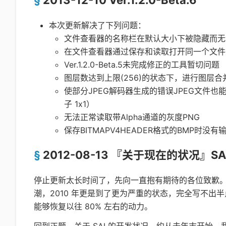
本次更新解决了下列问题：
文件查看器的名称栏在默认大小下被隐藏而无
在文件查看器通过保存和读取打开同一个文件
Ver.1.2.0-Beta.5未完成修正的工具暂切问题
图层数达到上限(256)的状态下，进行图层
使部分JPEG解码器生成的错误JPEG文件也能
子 1x1）
无法正常读取带Alpha通道的灰度PNG
保存BITMAPV4HEADER格式的BMP时没
2012-08-13 『关于现在的状况』S
停止更新太长时间了，先向一直抱有期待的各位致歉。虽
潮，2010 年更是到了更为严重的状态，完全写不出半
能够恢复以往 80% 左右的动力。
回到正题，关于 SAI 的开发状况，约从去年末开始，我