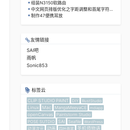
组装N3150软路由
中文网页排版优化之字距调整和首尾字符控制
制作47便携耳放
友情链接
SAI吧
雨帆
Sonic853
标签云
CLIP STUDIO PAINT
DIY
IllustStudio
Linux
Mac
MangaMeeyaCE
mdiapp
openCanvas
Paintstorm Studio
SAI
POSE SUTDIO
Seafile
WordPress
动画
圣机师物语
动漫次元
四叶画笔