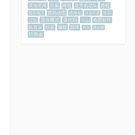
字幕
教程
天地无用
排版
攻壳机动队
数码绘图
本地化
水彩
数码电子
杂言碎语
混合模式
源代码
火山
汉化
看图软件
私有云
编程
绘画
翻译
耳放
路由器
软路由